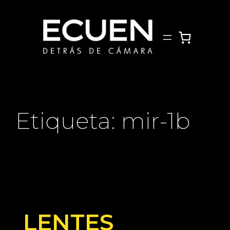
Saltar
al
contenido
Etiqueta:
mir-1b
LENTES