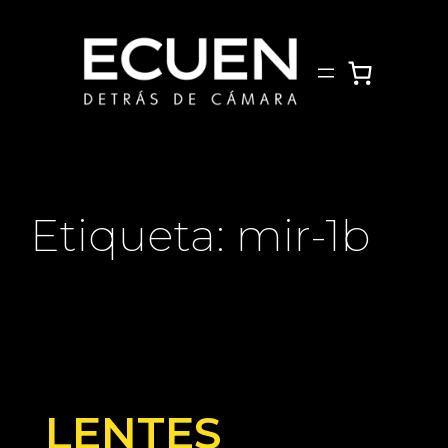
Saltar
al
contenido
Etiqueta:
mir-1b
LENTES