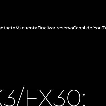
ntacto
Mi cuenta
Finalizar reserva
Canal de YouT
3/FX30: