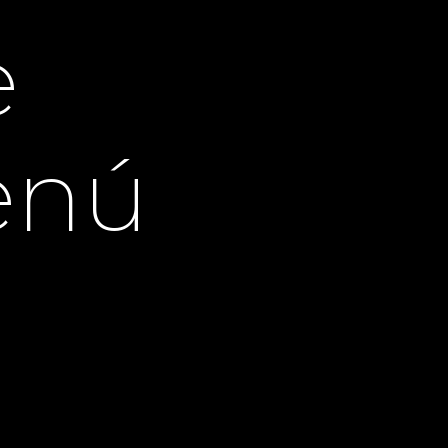
e
enú