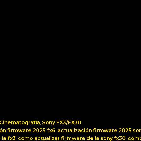
Cinematografía
, 
Sony FX3/FX30
ión firmware 2025 fx6
, 
actualización firmware 2025 so
la fx3
, 
como actualizar firmware de la sony fx30
, 
como