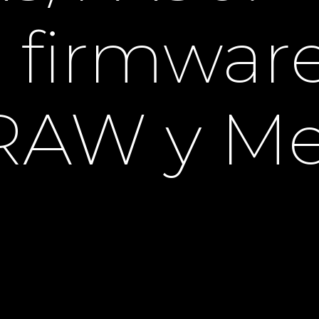
firmwar
RAW y M