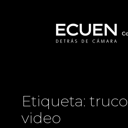
Saltar
al
contenido
Co
Etiqueta:
truco
video