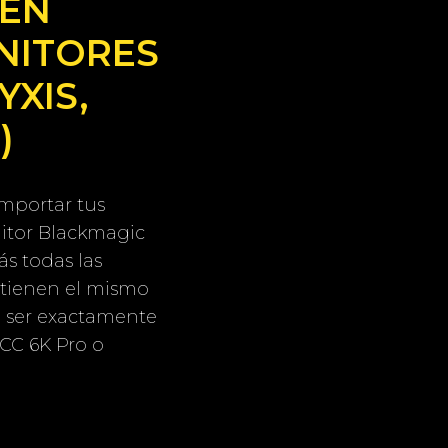
 EN
NITORES
YXIS,
)
importar tus
itor Blackmagic
s todas las
 tienen el mismo
a ser exactamente
CC 6K Pro o