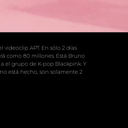
 videoclip APT. En sólo 2 días
vará como 80 millones. Está Bruno
 a el grupo de K-pop Blackpink. Y
ómo está hecho, son solamente 2