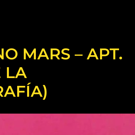
O MARS – APT.
 LA
AFÍA)