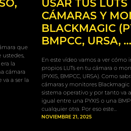
SO,
USAR TUS LUTS
CÁMARAS Y MO
BLACKMAGIC (P
BMPCC, URSA, …
cámara que
 ustedes,
En este vídeo vamos a ver cómo 
 era la
propios LUTs en tu cámara o mon
na cámara
(PYXIS, BMPCC, URSA). Como sabrá
 va a ser la
cámaras y monitores Blackmagic
sistema operativo y por tanto va 
igual entre una PYXIS o una BMP
cualquier otra. Por eso este…
NOVIEMBRE 21, 2025