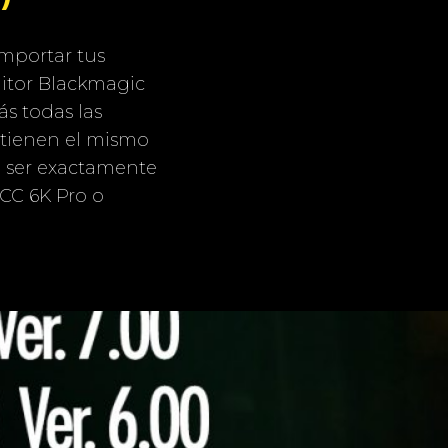
importar tus
itor Blackmagic
s todas las
 tienen el mismo
a ser exactamente
CC 6K Pro o