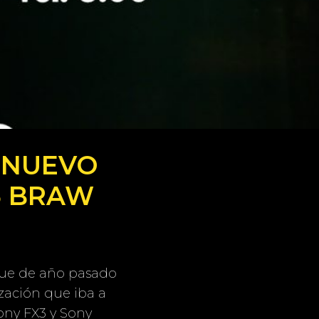
: NUEVO
5 BRAW
 fue de año pasado
zación que iba a
ony FX3 y Sony