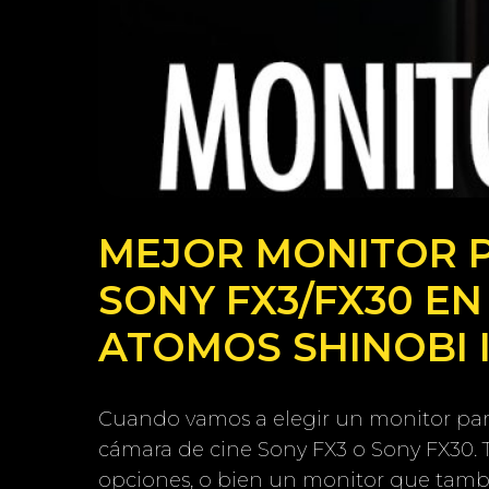
MEJOR MONITOR 
SONY FX3/FX30 EN 
ATOMOS SHINOBI I
Cuando vamos a elegir un monitor par
cámara de cine Sony FX3 o Sony FX30. 
opciones, o bien un monitor que tamb