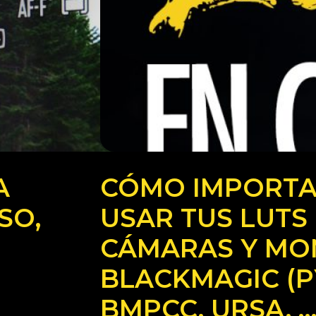
A
CÓMO IMPORTA
SO,
USAR TUS LUTS
CÁMARAS Y MO
BLACKMAGIC (P
BMPCC, URSA, …