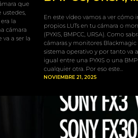
cámara que
 ustedes,
En este vídeo vamos a ver cómo 
 era la
propios LUTs en tu cámara o mon
na cámara
(PYXIS, BMPCC, URSA). Como sabrá
 va a ser la
cámaras y monitores Blackmagic
sistema operativo y por tanto va 
igual entre una PYXIS o una BMP
cualquier otra. Por eso este…
NOVIEMBRE 21, 2025