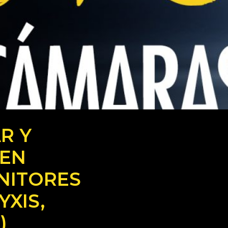
R Y
 EN
NITORES
YXIS,
)