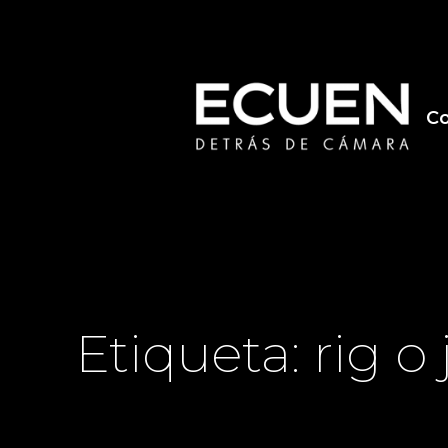
Saltar
al
contenido
Co
Etiqueta:
rig o