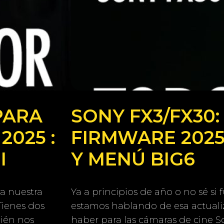
PARA
SONY FX3/FX30
2025 :
FIRMWARE 202
I
Y MENÚ BIG6
a nuestra
Ya a principios de año o no sé si
Tienes dos
estamos hablando de esa actuali
ién nos
haber para las cámaras de cine S