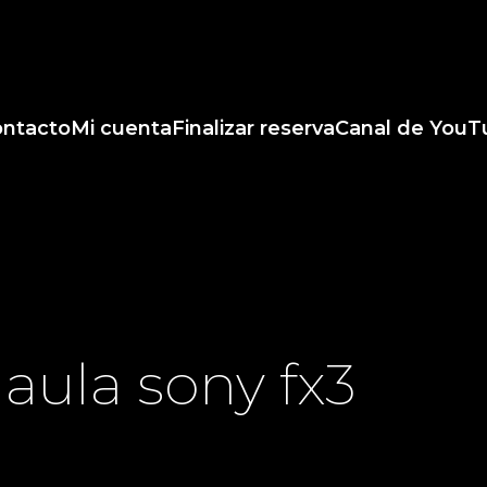
ntacto
Mi cuenta
Finalizar reserva
Canal de YouT
 jaula sony fx3