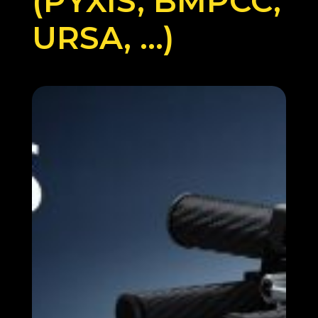
(PYXIS, BMPCC,
URSA, …)