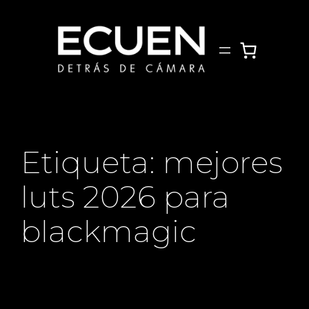
Saltar
al
contenido
Etiqueta:
mejores
luts 2026 para
blackmagic