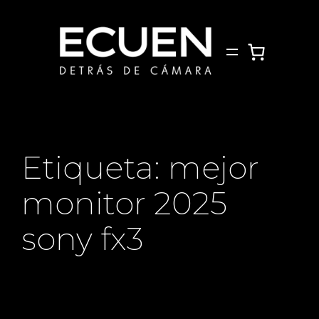
Saltar
al
contenido
Etiqueta:
mejor
monitor 2025
sony fx3