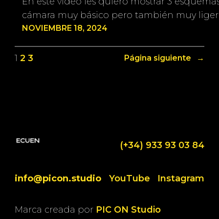
En este vídeo les quiero mostrar 3 esquema
cámara muy básico pero también muy ligero
NOVIEMBRE 18, 2024
1
2
3
Página siguiente
→
(+34) 933 93 03 84
info@picon.studio
YouTube
Instagram
Marca creada por
PIC ON Studio