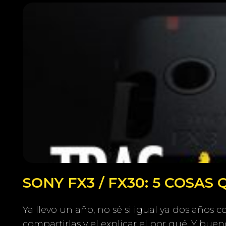
SONY FX3 / FX30: 5 COSAS
Ya llevo un año, no sé si igual ya dos años
compartirlas y el explicar el por qué. Y buen