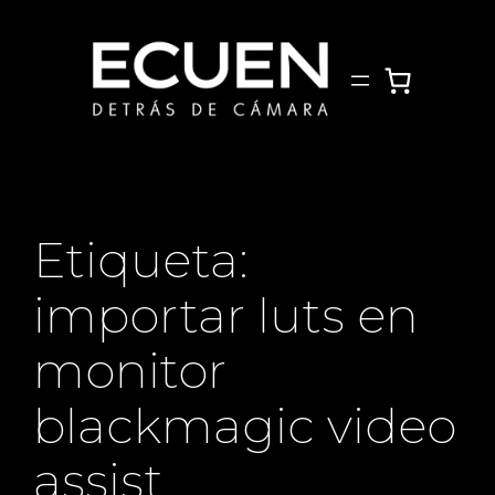
Saltar
al
contenido
Etiqueta:
importar luts en
monitor
blackmagic video
assist