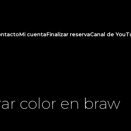
ntacto
Mi cuenta
Finalizar reserva
Canal de YouT
rar color en braw