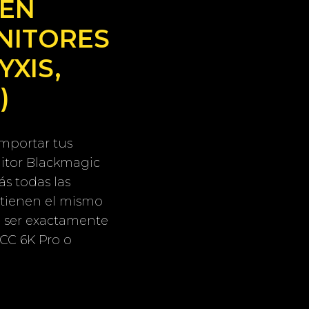
 EN
NITORES
YXIS,
)
importar tus
itor Blackmagic
s todas las
 tienen el mismo
a ser exactamente
CC 6K Pro o