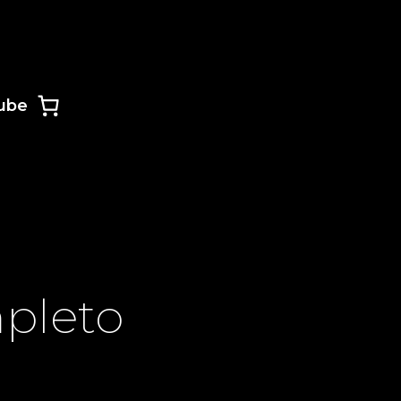
ube
pleto