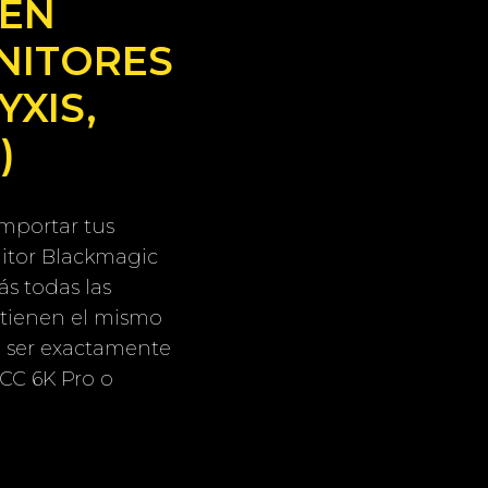
 EN
NITORES
YXIS,
)
importar tus
itor Blackmagic
s todas las
 tienen el mismo
a ser exactamente
CC 6K Pro o