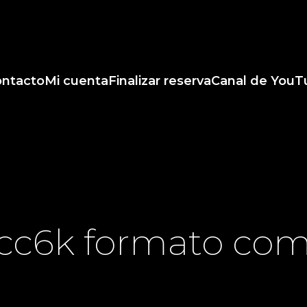
ntacto
Mi cuenta
Finalizar reserva
Canal de YouT
c6k formato com