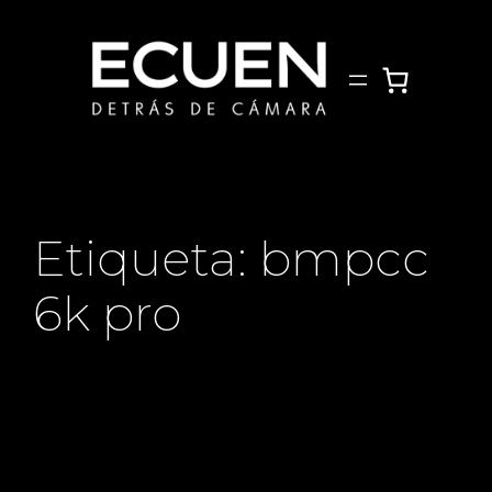
Saltar
al
contenido
Etiqueta:
bmpcc
6k pro