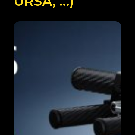
URSA, …)