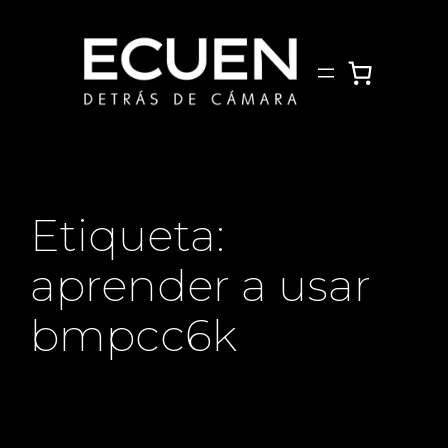
Saltar
al
contenido
Etiqueta:
aprender a usar
bmpcc6k