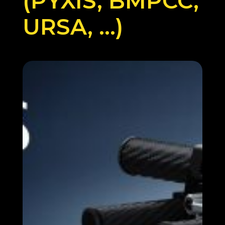
(PYXIS, BMPCC,
URSA, …)